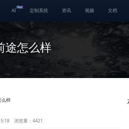
Hot
AI
定制系统
资讯
视频
文档
前途怎么样
怎么样
5:18
浏览量：4421