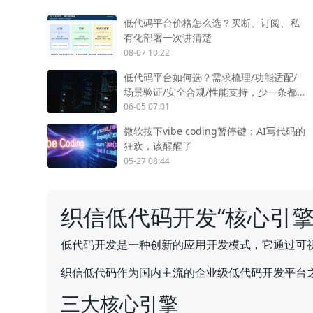
低代码平台价格怎么选？买断、订阅、私
有化部署一次讲清楚
08-07 10:22
低代码平台如何选？需求梳理/功能适配/
场景验证/安全合规/性能支持，少一条都
不行
06-05 07:01
微软按下vibe coding暂停键：AI写代码的
狂欢，该醒醒了
05-27 08:44
织信低代码开发“核心引擎
低代码开发是一种创新的应用开发模式，它通过可
织信低代码作为国内主流的企业级低代码开发平台
三大核心引擎