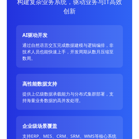
构建复杂业务系统，驱动业务与IT高效
创新
AI驱动开发
通过自然语言交互完成数据建模与逻辑编排，非
技术人员也能快速上手，开发周期从数月压缩至
数周。
高性能数据支持
提供上亿级数据承载能力与分布式集群部署，支
持海量业务数据的高并发处理。
企业级场景覆盖
支持ERP、MES、CRM、SRM、WMS等核心系统