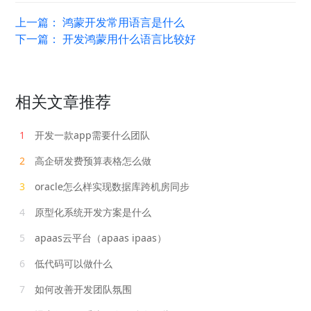
上一篇：
鸿蒙开发常用语言是什么
下一篇：
开发鸿蒙用什么语言比较好
相关文章推荐
1
开发一款app需要什么团队
2
高企研发费预算表格怎么做
3
oracle怎么样实现数据库跨机房同步
4
原型化系统开发方案是什么
5
apaas云平台（apaas ipaas）
6
低代码可以做什么
7
如何改善开发团队氛围