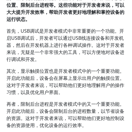
位置、限制后台进程等。这些功能对于开发者来说，可以
大大提升开发效率，帮助开发者更好地理解和掌控设备的
运行状态。
首先，USB调试是开发者模式中非常重要的一个功能。开
启USB调试后，开发者可以通过USB线连接设备和开发机
器，然后在开发机器上进行各种调试操作。这对于开发者
来说，无疑是一个非常强大的工具，可以方便地对设备进
行调试和开发。
其次，显示触摸位置也是开发者模式中的一个重要功能。
开启此功能后，设备会在屏幕上显示出用户的触摸位置。
这对于开发者来说，可以帮助他们更好地理解用户的操作
习惯，以及优化用户界面。
再者，限制后台进程是开发者模式中的又一个重要功能。
开启此功能后，设备会限制后台的进程数量，以节省设备
的资源。这对于开发者来说，可以帮助他们更好地控制设
备的资源使用，优化设备的运行效率。