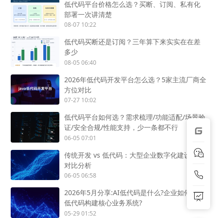
低代码平台价格怎么选？买断、订阅、私有化
部署一次讲清楚
08-07 10:22
低代码买断还是订阅？三年算下来实实在在差
多少
08-05 06:40
2026年低代码开发平台怎么选？5家主流厂商全
方位对比
07-27 10:02
低代码平台如何选？需求梳理/功能适配/场景验
证/安全合规/性能支持，少一条都不行
06-05 07:01
传统开发 vs 低代码：大型企业数字化建设成本
对比分析
06-05 06:58
2026年5月分享:AI低代码是什么?企业如何用AI
低代码构建核心业务系统?
05-29 01:52