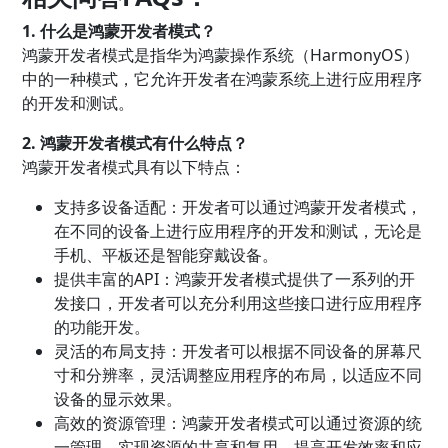
1. 什么是鸿蒙开发者模式？
鸿蒙开发者模式是指华为鸿蒙操作系统（HarmonyOS）
中的一种模式，它允许开发者在鸿蒙系统上进行应用程序
的开发和测试。
2. 鸿蒙开发者模式有什么特点？
鸿蒙开发者模式具有以下特点：
支持多设备适配：开发者可以通过鸿蒙开发者模式，
在不同的设备上进行应用程序的开发和测试，无论是
手机、平板还是智能穿戴设备。
提供丰富的API：鸿蒙开发者模式提供了一系列的开
发接口，开发者可以充分利用这些接口进行应用程序
的功能开发。
灵活的布局支持：开发者可以根据不同设备的屏幕尺
寸和分辨率，灵活调整应用程序的布局，以适应不同
设备的显示效果。
高效的资源管理：鸿蒙开发者模式可以通过资源的统
一管理，实现资源的共享和复用，提高开发效率和应