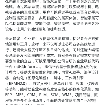
在鸿蒙开发的项目中，智能家居是一个非常有前景的应用
领域。通过鸿蒙系统，智能家居设备可以实现与手机、电
视等设备的互联互通，用户可以通过手机或者语音助手来
控制智能家居设备，实现智能化的居家体验。智能家居可
以包括智能灯光、智能门锁、智能窗帘、智能音响等各种
设备，让用户的生活更加便捷和舒适。
最后建议，企业在引入信息化系统初期，切记要合理有效
地运用好工具，这样一来不仅可以让公司业务高效地运
行，还能最大程度保证团队目标的达成。同时还能大幅缩
短系统开发和部署的时间成本。特别是有特定需求功能需
要定制化的企业，可以采用我们公司自研的企业级低代码
平台：织信Informat。 织信平台基于数据模型优先的设
计理念，提供大量标准化的组件，内置AI助手、组件设计
器、自动化（图形化编程）、脚本、工作流引擎
（BPMN2.0）、自定义API、表单设计器、权限、仪表盘
等功能，能帮助企业构建高度复杂核心的数字化系统。如
ERP、MES、CRM、PLM、SCM、WMS、项目管理、流
程管理等多个应用场景，全面助力企业落地国产化/信息