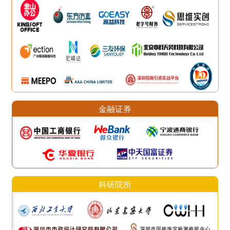
金融证券
科研院所