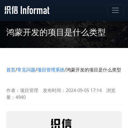
鸿蒙开发的项目是什么类型
首页
/
常见问题
/
项目管理系统
/
鸿蒙开发的项目是什么类型
作者：项目管理
发布时间：2024-09-05 17:14
浏览
量：4940