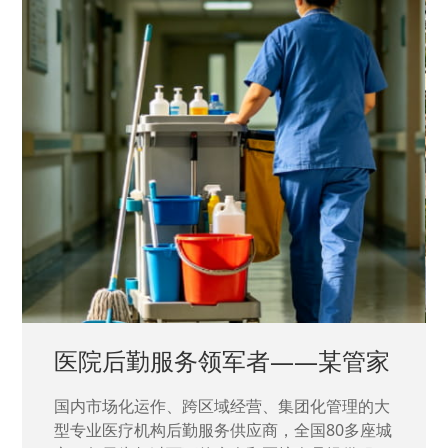
中国兵器工业集团——银光化学
国家“一五”期间156个重点项目之一。属于国家
高新技术企业，在信息化升级建设中，存在大