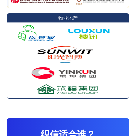
物业地产
织信适合谁？