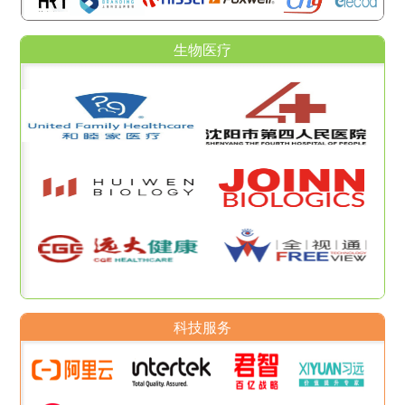
生物医疗
科技服务