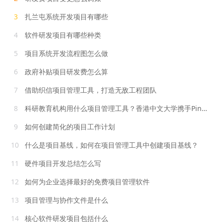
3
扎兰屯系统开发项目有哪些
4
软件研发项目有哪些种类
5
项目系统开发流程图怎么做
6
政府补贴项目研发费怎么算
7
借助织信项目管理工具，打造无敌工程团队
8
科研教育机构用什么项目管理工具？香港中文大学携手PingCode打造运维管理解决方案
9
如何创建简化的项目工作计划
10
什么是项目基线，如何在项目管理工具中创建项目基线？
11
硬件项目开发总结怎么写
12
如何为企业选择最好的免费项目管理软件
13
项目管理与协作文件是什么
14
核心软件研发项目包括什么