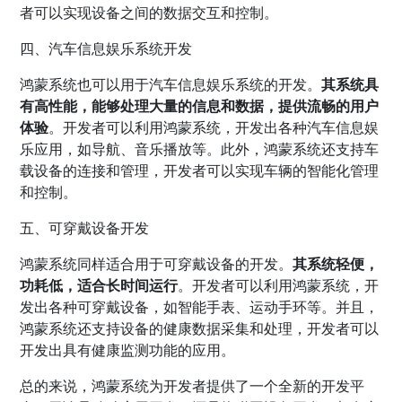
者可以实现设备之间的数据交互和控制。
四、汽车信息娱乐系统开发
鸿蒙系统也可以用于汽车信息娱乐系统的开发。
其系统具
有高性能，能够处理大量的信息和数据，提供流畅的用户
体验
。开发者可以利用鸿蒙系统，开发出各种汽车信息娱
乐应用，如导航、音乐播放等。此外，鸿蒙系统还支持车
载设备的连接和管理，开发者可以实现车辆的智能化管理
和控制。
五、可穿戴设备开发
鸿蒙系统同样适合用于可穿戴设备的开发。
其系统轻便，
功耗低，适合长时间运行
。开发者可以利用鸿蒙系统，开
发出各种可穿戴设备，如智能手表、运动手环等。并且，
鸿蒙系统还支持设备的健康数据采集和处理，开发者可以
开发出具有健康监测功能的应用。
总的来说，鸿蒙系统为开发者提供了一个全新的开发平