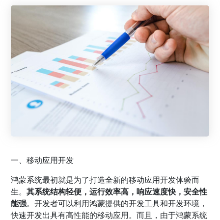
一、移动应用开发
鸿蒙系统最初就是为了打造全新的移动应用开发体验而
生。
其系统结构轻便，运行效率高，响应速度快，安全性
能强
。开发者可以利用鸿蒙提供的开发工具和开发环境，
快速开发出具有高性能的移动应用。而且，由于鸿蒙系统