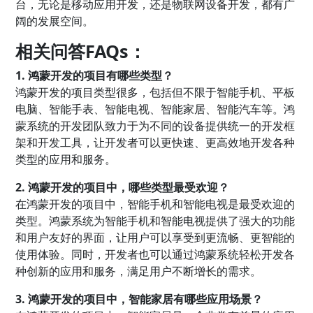
台，无论是移动应用开发，还是物联网设备开发，都有广
阔的发展空间。
相关问答FAQs：
1. 鸿蒙开发的项目有哪些类型？
鸿蒙开发的项目类型很多，包括但不限于智能手机、平板
电脑、智能手表、智能电视、智能家居、智能汽车等。鸿
蒙系统的开发团队致力于为不同的设备提供统一的开发框
架和开发工具，让开发者可以更快速、更高效地开发各种
类型的应用和服务。
2. 鸿蒙开发的项目中，哪些类型最受欢迎？
在鸿蒙开发的项目中，智能手机和智能电视是最受欢迎的
类型。鸿蒙系统为智能手机和智能电视提供了强大的功能
和用户友好的界面，让用户可以享受到更流畅、更智能的
使用体验。同时，开发者也可以通过鸿蒙系统轻松开发各
种创新的应用和服务，满足用户不断增长的需求。
3. 鸿蒙开发的项目中，智能家居有哪些应用场景？