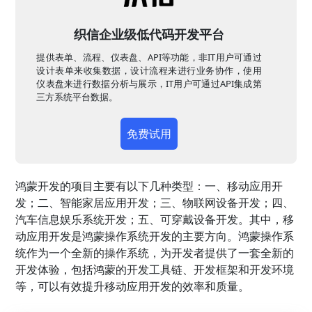
织信企业级低代码开发平台
提供表单、流程、仪表盘、API等功能，非IT用户可通过
设计表单来收集数据，设计流程来进行业务协作，使用
仪表盘来进行数据分析与展示，IT用户可通过API集成第
三方系统平台数据。
免费试用
鸿蒙开发的项目主要有以下几种类型：一、移动应用开
发；二、智能家居应用开发；三、物联网设备开发；四、
汽车信息娱乐系统开发；五、可穿戴设备开发。其中，移
动应用开发是鸿蒙操作系统开发的主要方向。鸿蒙操作系
统作为一个全新的操作系统，为开发者提供了一套全新的
开发体验，包括鸿蒙的开发工具链、开发框架和开发环境
等，可以有效提升移动应用开发的效率和质量。