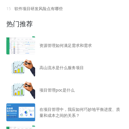
15
软件项目研发风险点有哪些
热门推荐
资源管理如何满足需求和需求
高山流水是什么服务项目
项目管理poc是什么
在项目管理中，我应如何巧妙地平衡进度、质
量和成本之间的关系？