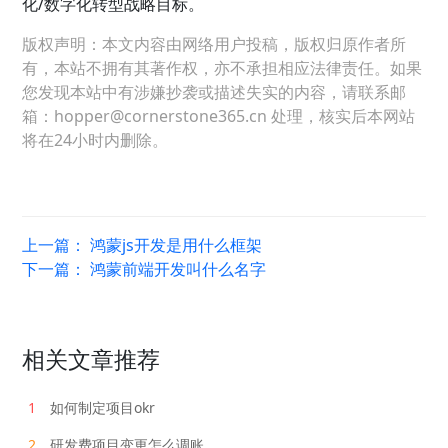
化/数字化转型战略目标。
版权声明：本文内容由网络用户投稿，版权归原作者所
有，本站不拥有其著作权，亦不承担相应法律责任。如果
您发现本站中有涉嫌抄袭或描述失实的内容，请联系邮
箱：hopper@cornerstone365.cn 处理，核实后本网站
将在24小时内删除。
上一篇：
鸿蒙js开发是用什么框架
下一篇：
鸿蒙前端开发叫什么名字
相关文章推荐
1
如何制定项目okr
2
研发费项目变更怎么调账