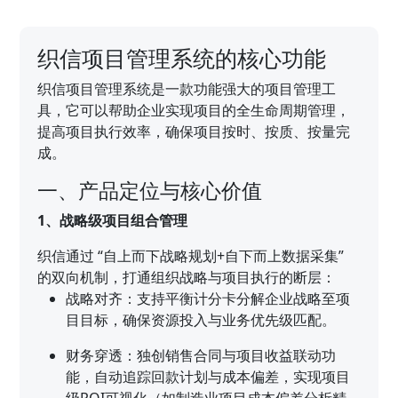
织信项目管理系统的核心功能
织信项目管理系统是一款功能强大的项目管理工
具，它可以帮助企业实现项目的全生命周期管理，
提高项目执行效率，确保项目按时、按质、按量完
成。
一、产品定位与核心价值
1、战略级项目组合管理
织信通过 “自上而下战略规划+自下而上数据采集”
的双向机制，打通组织战略与项目执行的断层：
战略对齐：支持平衡计分卡分解企业战略至项
目目标，确保资源投入与业务优先级匹配。
财务穿透：独创销售合同与项目收益联动功
能，自动追踪回款计划与成本偏差，实现项目
级ROI可视化（如制造业项目成本偏差分析精