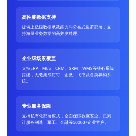
高性能数据支持
提供上亿级数据承载能力与分布式集群部署，支
持海量业务数据的高并发处理。
企业级场景覆盖
支持ERP、MES、CRM、SRM、WMS等核心系统
搭建，无缝集成钉钉、企微、飞书及各类异构系
统。
专业服务保障
支持私有化部署模式，全面保障数据安全。已累
计服务制造、军工、金融等50000+企业客户。