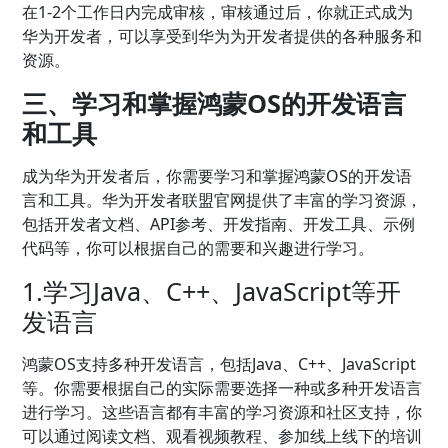
在1-2个工作日内完成审核，审核通过后，你就正式成为
华为开发者，可以享受到华为为开发者提供的各种服务和
资源。
三、学习和掌握鸿蒙OS的开发语言
和工具
成为华为开发者后，你需要学习和掌握鸿蒙OS的开发语
言和工具。华为开发者联盟官网提供了丰富的学习资源，
包括开发者文档、API参考、开发指南、开发工具、示例
代码等，你可以根据自己的需要和兴趣进行学习。
1.学习Java、C++、JavaScript等开
发语言
鸿蒙OS支持多种开发语言，包括Java、C++、JavaScript
等。你需要根据自己的实际需要选择一种或多种开发语言
进行学习。这些语言都有丰富的学习资源和社区支持，你
可以通过阅读文档、观看视频教程、参加线上线下的培训