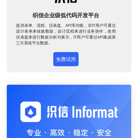
织信企业级低代码开发平台
提供表单、流程、仪表盘、API等功能，非IT用户可通过
设计表单来收集数据，设计流程来进行业务协作，使用
仪表盘来进行数据分析与展示，IT用户可通过API集成第
三方系统平台数据。
免费试用