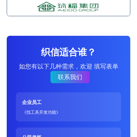
织信适合谁？
如您有以下几种需求，欢迎 填写表单
联系我们
企业员工
《找工具开发功能》