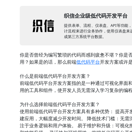
织信企业级低代码开发平台
提供表单、流程、仪表盘、API等功能
计流程来进行业务协作，使用仪表盘来进
成第三方系统平台数据。
你是否曾经为编写繁琐的代码而感到疲惫不堪？你是
用？如果是的话，那么前端
低代码平台
开发方案或许
什么是前端低代码平台开发方案？
前端低代码平台开发方案指的是一种通过可视化界面
用的工具和组件，使开发人员无需深入学习复杂的编
为什么选择前端低代码平台开发方案？
使用前端低代码平台开发方案具有多种优势： 提高开
建应用，大幅度减少开发时间。 降低技术门槛：无需
注于业务逻辑和用户体验。 易于维护和升级：可视化