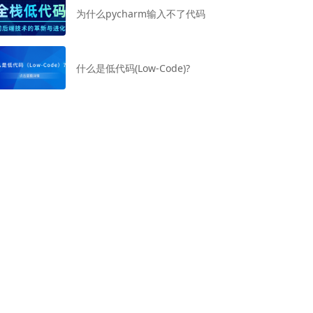
为什么pycharm输入不了代码
什么是低代码(Low-Code)?