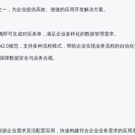
之一，为企业提供高效、便捷的应用开发解决方案。
拖拽即可生成对应表单，满足企业多样化的数据管理需求。
N2.0规范，支持多种流程模式，帮助企业实现业务流程的自动化
保障数据安全与业务合规。
根据企业需求灵活配置应用，快速构建符合企业业务需求的应用