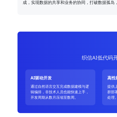
成，实现数据的共享和业务的协同，打破数据孤岛
织信AI低代码
AI驱动开发
高性
通过自然语言交互完成数据建模与逻
提供
辑编排，非技术人员也能快速上手，
群部
开发周期从数月压缩至数周。
处理