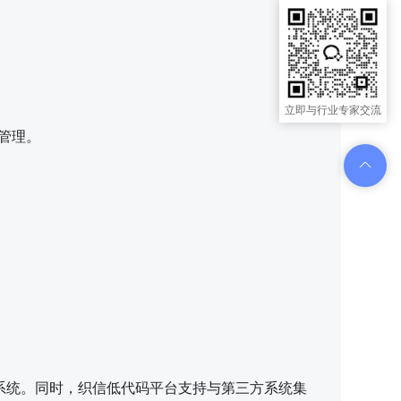
立即与行业专家交流
管理。
系统。同时，织信低代码平台支持与第三方系统集