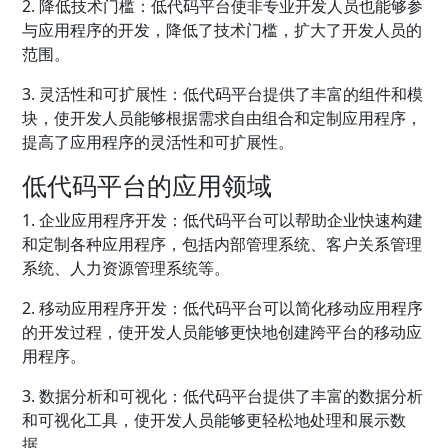
2. 降低技术门槛：低代码平台使非专业开发人员也能够参
与应用程序的开发，降低了技术门槛，扩大了开发人员的
范围。
3. 灵活性和可扩展性：低代码平台提供了丰富的组件和模
块，使开发人员能够根据需求自由组合和定制应用程序，
提高了应用程序的灵活性和可扩展性。
低代码平台的应用领域
1. 企业应用程序开发：低代码平台可以帮助企业快速构建
和定制各种应用程序，包括内部管理系统、客户关系管理
系统、人力资源管理系统等。
2. 移动应用程序开发：低代码平台可以简化移动应用程序
的开发过程，使开发人员能够更快地创建跨平台的移动应
用程序。
3. 数据分析和可视化：低代码平台提供了丰富的数据分析
和可视化工具，使开发人员能够更轻松地处理和展示数
据。