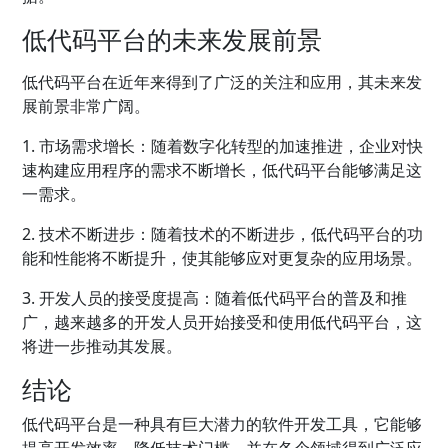
低代码平台的未来发展前景
低代码平台在近年来得到了广泛的关注和应用，其未来发
展前景非常广阔。
1. 市场需求增长：随着数字化转型的加速推进，企业对快
速构建应用程序的需求不断增长，低代码平台能够满足这
一需求。
2. 技术不断进步：随着技术的不断进步，低代码平台的功
能和性能将不断提升，使其能够应对更复杂的应用场景。
3. 开发人员的接受度提高：随着低代码平台的普及和推
广，越来越多的开发人员开始接受和使用低代码平台，这
将进一步推动其发展。
结论
低代码平台是一种具有巨大潜力的软件开发工具，它能够