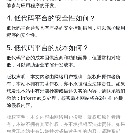
够参与应用程序的开发。
4. 低代码平台的安全性如何？
低代码平台通常具有严格的安全控制措施，可以保护应用
程序的安全性。
5. 低代码平台的成本如何？
低代码平台的成本因供应商和功能而异，但通常相对较
低，可以帮助企业节省开发成本。
版权声明：本文内容由网络用户投稿，版权归原作者所
有，本站不拥有其著作权，亦不承担相应法律责任。如果
您发现本站中有涉嫌抄袭或描述失实的内容，请联系我们
微信：Informat_5 处理，核实后本网站将在24小时内删
除侵权内容。
版权声明：本文内容由网络用户投稿，版权归原作者所
有，本站不拥有其著作权，亦不承担相应法律责任。如果
您发现本站中有涉嫌抄袭或描述失实的内容，请联系邮