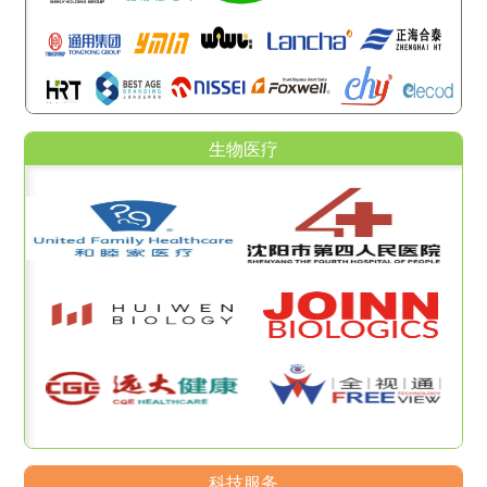
生物医疗
科技服务