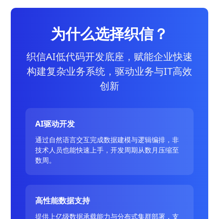
为什么选择织信？
织信AI低代码开发底座，赋能企业快速
构建复杂业务系统，驱动业务与IT高效
创新
AI驱动开发
通过自然语言交互完成数据建模与逻辑编排，非
技术人员也能快速上手，开发周期从数月压缩至
数周。
高性能数据支持
提供上亿级数据承载能力与分布式集群部署，支