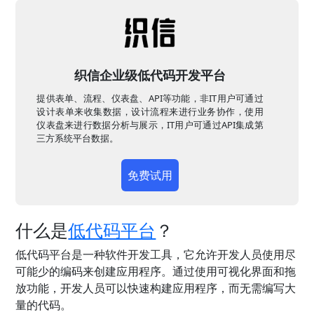
织信企业级低代码开发平台
提供表单、流程、仪表盘、API等功能，非IT用户可通过
设计表单来收集数据，设计流程来进行业务协作，使用
仪表盘来进行数据分析与展示，IT用户可通过API集成第
三方系统平台数据。
免费试用
什么是
低代码平台
？
低代码平台是一种软件开发工具，它允许开发人员使用尽
可能少的编码来创建应用程序。通过使用可视化界面和拖
放功能，开发人员可以快速构建应用程序，而无需编写大
量的代码。