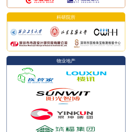
科研院所
物业地产