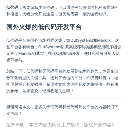
低代码
：需要编写少量代码，可以通过平台提供的各种预置组件
和模板，大幅加快开发速度，但仍然需要一定的编程知识。
国外火爆的低代码开发平台
低代码平台在国外市场同样火爆，如OutSystems和Mendix。这
些平台各有特色，OutSystems以其高级移动功能和应用程序组合
见长；Mendix则通过可视化模型驱动开发，使IT和业务分析人员
皆可参与。
总结一下，低代码和无代码平台的发展是技术的趋势，也是企业
数字化转型的关键工具。选对了合适的平台，不仅省时省力，还
能显著提升开发效率。希望本文能为你的开发之路提供一些有用
的参考，如果喜欢，记得收藏关注哦！
感谢阅读本文，更多关于低代码和无代码开发平台的内容我们下
次再聊！
版权声明：本文内容由网络用户投稿，版权归原作者所