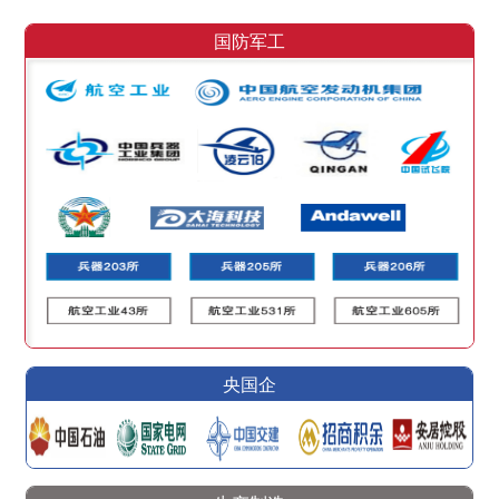
国防军工
央国企