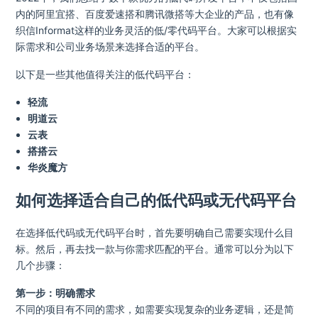
内的阿里宜搭、百度爱速搭和腾讯微搭等大企业的产品，也有像
织信Informat这样的业务灵活的低/零代码平台。大家可以根据实
际需求和公司业务场景来选择合适的平台。
以下是一些其他值得关注的低代码平台：
轻流
明道云
云表
搭搭云
华炎魔方
如何选择适合自己的低代码或无代码平台
在选择低代码或无代码平台时，首先要明确自己需要实现什么目
标。然后，再去找一款与你需求匹配的平台。通常可以分为以下
几个步骤：
第一步：明确需求
不同的项目有不同的需求，如需要实现复杂的业务逻辑，还是简