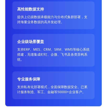
高性能数据支持
提供上亿级数据承载能力与分布式集群部署，支
持海量业务数据的高并发处理。
企业级场景覆盖
支持ERP、MES、CRM、SRM、WMS等核心系统
搭建，无缝集成钉钉、企微、飞书及各类异构系
统。
专业服务保障
支持私有化部署模式，全面保障数据安全。已累
计服务制造、军工、金融等50000+企业客户。