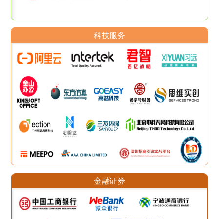
科技服务
金融证券