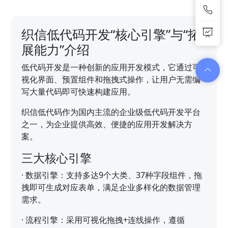
织信低代码开发“核心引擎”与“拓
展能力”介绍
低代码开发是一种创新的应用开发模式，它通过可
视化界面、预置组件和拖拽式操作，让用户无需编
写大量代码即可快速构建应用。
织信低代码作为国内主流的企业级低代码开发平台
之一，为企业提供高效、便捷的应用开发解决方
案。
三大核心引擎
·
数据引擎：支持多达9个大类、37种字段组件，拖
拽即可生成对应表单，满足企业多样化的数据管理
需求。
·
流程引擎：采用可视化拖拽+连线操作，遵循