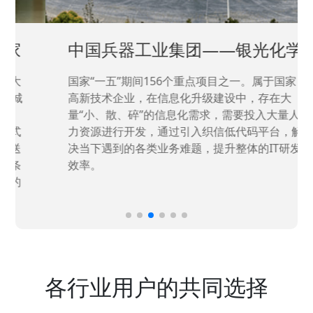
中国兵器工业集团——银光化学
国家“一五”期间156个重点项目之一。属于国家
高新技术企业，在信息化升级建设中，存在大
量“小、散、碎”的信息化需求，需要投入大量人
力资源进行开发，通过引入织信低代码平台，解
决当下遇到的各类业务难题，提升整体的IT研发
效率。
各行业用户的共同选择