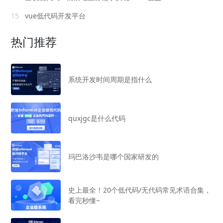
15
vue低代码开发平台
热门推荐
系统开发时间周期是指什么
quxjgc是什么代码
玛巴洛沙韦是哪个国家研发的
史上最全！20个低代码/无代码常见术语合集，
看完秒懂~