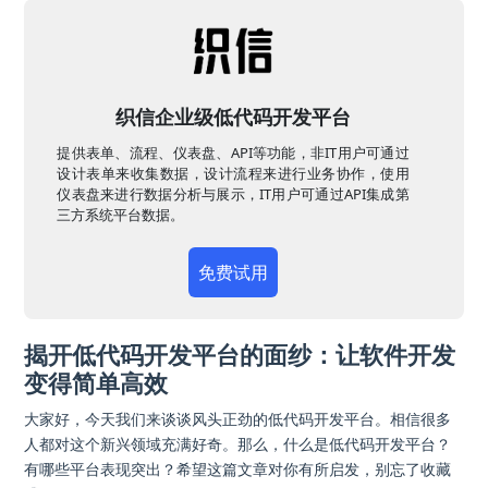
织信企业级低代码开发平台
提供表单、流程、仪表盘、API等功能，非IT用户可通过
设计表单来收集数据，设计流程来进行业务协作，使用
仪表盘来进行数据分析与展示，IT用户可通过API集成第
三方系统平台数据。
免费试用
揭开低代码开发平台的面纱：让软件开发
变得简单高效
大家好，今天我们来谈谈风头正劲的低代码开发平台。相信很多
人都对这个新兴领域充满好奇。那么，什么是低代码开发平台？
有哪些平台表现突出？希望这篇文章对你有所启发，别忘了收藏