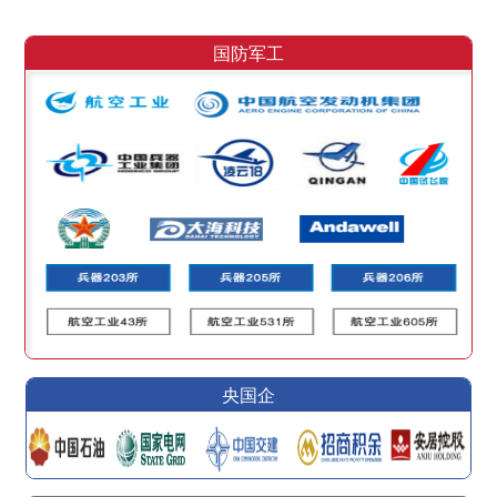
国防军工
央国企