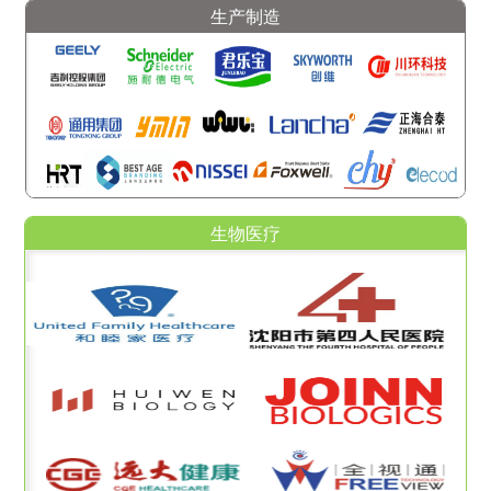
生产制造
生物医疗