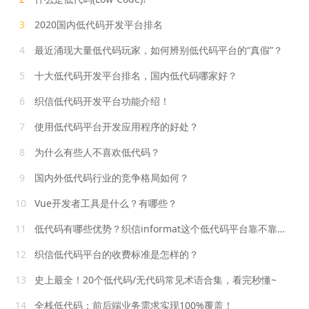
3
2020国内低代码开发平台排名
4
最近涌现大量低代码玩家，如何辨别低代码平台的“真假”？
5
十大低代码开发平台排名，国内低代码哪家好？
6
织信低代码开发平台功能介绍！
7
使用低代码平台开发应用程序的好处？
8
为什么有些人不喜欢低代码？
9
国内外低代码行业的竞争格局如何？
10
Vue开发者工具是什么？有哪些？
11
低代码有哪些优势？织信informat这个低代码平台靠不靠谱？
12
织信低代码平台的收费标准是怎样的？
13
史上最全！20个低代码/无代码常见术语合集，看完秒懂~
14
全栈低代码：前后端业务需求实现100%覆盖！