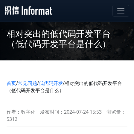
相对突出的低代码开发平台
（低代码开发平台是什么）
首页
/
常见问题
/
低代码开发
/
相对突出的低代码开发平台
（低代码开发平台是什么）
作者：数字化
发布时间：2024-07-24 15:53
浏览量：
5312