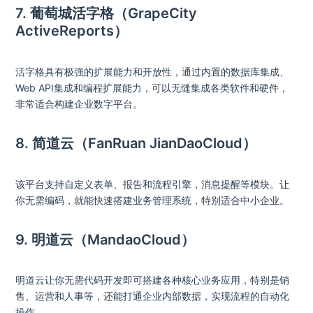
7.
葡萄城活字格（GrapeCity
ActiveReports）
活字格具有极强的扩展能力和开放性，通过内置的数据库集成、
Web API集成和编程扩展能力，可以无缝集成各类软件和硬件，
非常适合构建企业数字平台。
8.
简道云（FanRuan JianDaoCloud）
该平台支持自定义表单、报告和流程引擎，消息提醒等模块。让
你无需编码，就能快速搭建业务管理系统，特别适合中小企业。
9.
明道云（MandaoCloud）
明道云让你无需代码开发即可搭建各种核心业务应用，特别是销
售、运营和人事等，还能打通企业内部数据，实现流程的自动化
操作。