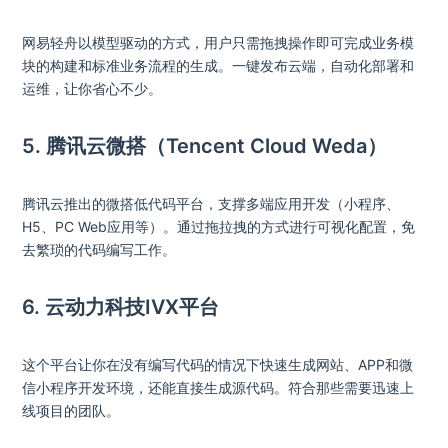
网易轻舟以模型驱动的方式，用户只需拖拽操作即可完成业务模
块的构建和标准业务流程的生成。一键发布云端，自动化部署和
运维，让你省心不少。
5.
腾讯云微搭（Tencent Cloud Weda）
腾讯云推出的微搭低代码平台，支撑多端应用开发（小程序、
H5、PC Web应用等）。通过拖拉拽的方式进行可视化配置，免
去繁琐的代码编写工作。
6.
云动力科技IVX平台
这个平台让你在没有编写代码的情况下快速生成网站、APP和微
信小程序开发环境，还能直接生成源代码。符合那些需要迅速上
线项目的团队。