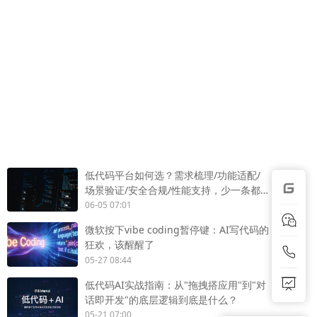
低代码平台如何选？需求梳理/功能适配/
场景验证/安全合规/性能支持，少一条都
不行
06-05 07:01
微软按下vibe coding暂停键：AI写代码的
狂欢，该醒醒了
05-27 08:44
低代码AI实战指南：从"拖拽搭应用"到"对
话即开发"的底层逻辑到底是什么？
05-21 07:00