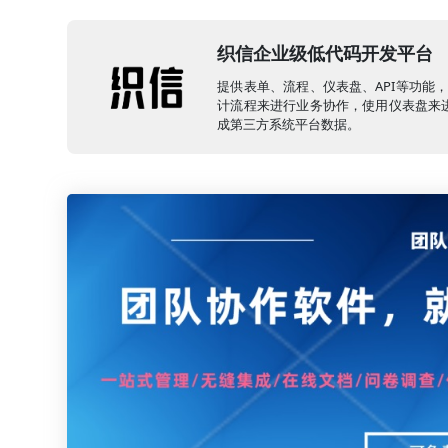
织信企业级低代码开发平台
提供表单、流程、仪表盘、API等功能
计流程来进行业务协作，使用仪表盘来进
成第三方系统平台数据。