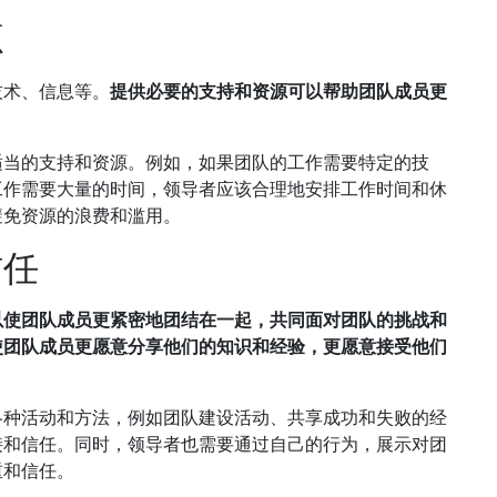
源
技术、信息等。
提供必要的支持和资源可以帮助团队成员更
适当的支持和资源。例如，如果团队的工作需要特定的技
工作需要大量的时间，领导者应该合理地安排工作时间和休
避免资源的浪费和滥用。
信任
以使团队成员更紧密地团结在一起，共同面对团队的挑战和
使团队成员更愿意分享他们的知识和经验，更愿意接受他们
各种活动和方法，例如团队建设活动、共享成功和失败的经
接和信任。同时，领导者也需要通过自己的行为，展示对团
重和信任。