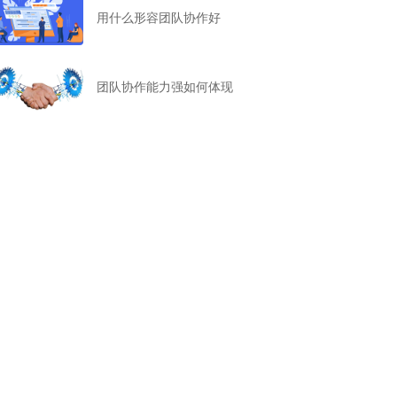
用什么形容团队协作好
团队协作能力强如何体现