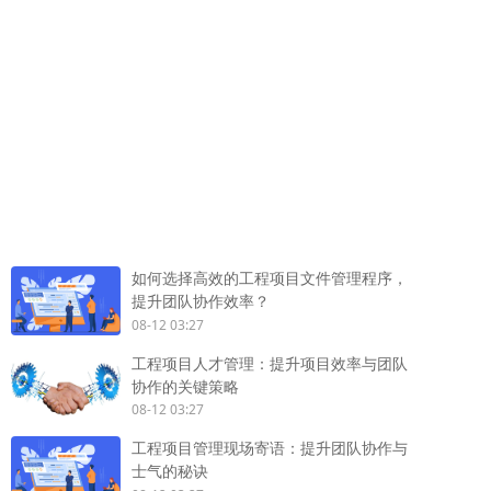
如何选择高效的工程项目文件管理程序，
提升团队协作效率？
08-12 03:27
工程项目人才管理：提升项目效率与团队
协作的关键策略
08-12 03:27
工程项目管理现场寄语：提升团队协作与
士气的秘诀