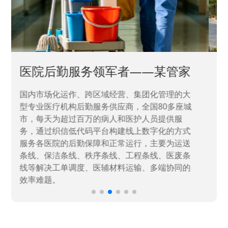
中国兵器工业集团——银光化学
国家“一五”期间156个重点项目之一。属于国家
高新技术企业，在信息化升级建设中，存在大
量“小、散、碎”的信息化需求，需要投入大量人
力资源进行开发，通过引入织信低代码平台，解
决当下遇到的各类业务难题，提升整体的IT研发
效率。