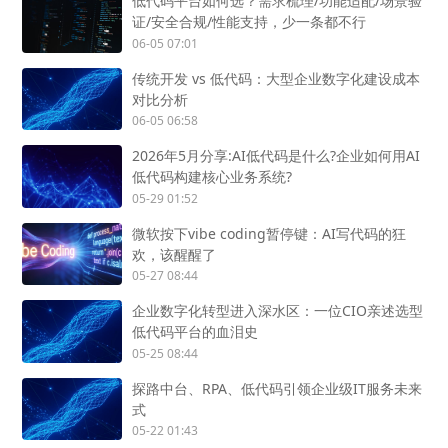
低代码平台如何选？需求梳理/功能适配/场景验
证/安全合规/性能支持，少一条都不行
06-05 07:01
传统开发 vs 低代码：大型企业数字化建设成本
对比分析
06-05 06:58
2026年5月分享:AI低代码是什么?企业如何用AI
低代码构建核心业务系统?
05-29 01:52
微软按下vibe coding暂停键：AI写代码的狂
欢，该醒醒了
05-27 08:44
企业数字化转型进入深水区：一位CIO亲述选型
低代码平台的血泪史
05-25 08:44
探路中台、RPA、低代码引领企业级IT服务未来
式
05-22 01:43