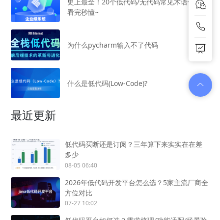
史上最全！20个低代码/无代码常见术语合集，
看完秒懂~
为什么pycharm输入不了代码
什么是低代码(Low-Code)?
最近更新
低代码买断还是订阅？三年算下来实实在在差
多少
08-05 06:40
2026年低代码开发平台怎么选？5家主流厂商全
方位对比
07-27 10:02