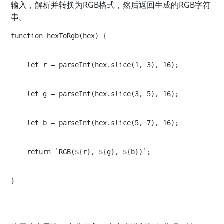
输入，解析并转换为RGB格式，然后返回生成的RGB字符
串。
function hexToRgb(hex) {
    let r = parseInt(hex.slice(1, 3), 16);
    let g = parseInt(hex.slice(3, 5), 16);
    let b = parseInt(hex.slice(5, 7), 16);
    return `RGB(${r}, ${g}, ${b})`;
}