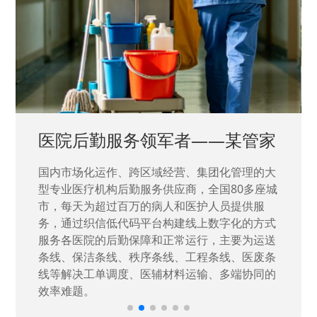
中国兵器工业集团——银光化学
国家“一五”期间156个重点项目之一。属于国家
高新技术企业，在信息化升级建设中，存在大
量“小、散、碎”的信息化需求，需要投入大量人
力资源进行开发，通过引入织信低代码平台，解
决当下遇到的各类业务难题，提升整体的IT研发
效率。