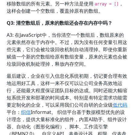
移除数组的所有元素。另一种方法是使用
，
array = []
这样会创建一个空数组，覆盖掉原有的数组。
Q3: 清空数组后，原来的数组还会存在内存中吗？
A3: 在JavaScript中，当你清空一个数组后，数组原来的
元素依然存在于内存中。不过，因为没有任何变量引用这
些元素，它们会被垃圾回收机制自动清理掉。即使你重新
赋值一个新的空数组给原有数组变量，原来的元素也会被
垃圾回收机制处理掉，释放内存空间。
最后建议，企业在引入信息化系统初期，切记要合理有效
地运用好工具，这样一来不仅可以让公司业务高效地运
行，还能最大程度保证团队目标的达成。同时还能大幅缩
短系统开发和部署的时间成本。特别是有特定需求功能需
要定制化的企业，可以采用我们公司自研的企业级
低代码
平台
：
织信
Informat。 织信平台基于数据模型优先的设
计理念，提供大量标准化的组件，内置AI助手、组件设计
器、自动化（图形化编程）、脚本、工作流引擎
（BPMN2.0）、自定义API、表单设计器、权限、仪表盘