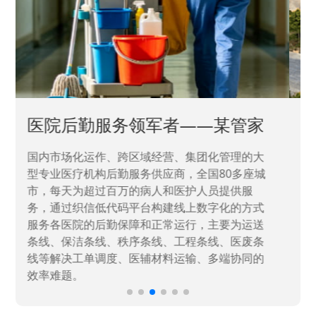
中国兵器工业集团——银光化学
国家“一五”期间156个重点项目之一。属于国家
高新技术企业，在信息化升级建设中，存在大
量“小、散、碎”的信息化需求，需要投入大量人
力资源进行开发，通过引入织信低代码平台，解
决当下遇到的各类业务难题，提升整体的IT研发
效率。