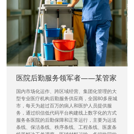
中国兵器工业集团——银光化学
国家“一五”期间156个重点项目之一。属于国家
高新技术企业，在信息化升级建设中，存在大
量“小、散、碎”的信息化需求，需要投入大量人
力资源进行开发，通过引入织信低代码平台，解
决当下遇到的各类业务难题，提升整体的IT研发
效率。