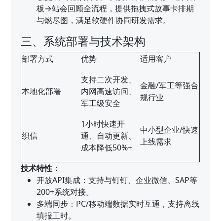
板→站会回顾全流程，提供拖拽式故事卡排期
与燃尽图，满足软硬件协同研发需求。
三、系统部署与技术架构
部署方式
优势
适用客户
支持二次开发、
金融/军工等强合
本地化部署
内网高速访问、
规行业
军工级安全
1小时快速开
中小型企业/快速
织信
通、自动更新、
上线需求
成本降低50%+
技术特性：
开放API集成：支持与钉钉、企业微信、SAP等
200+系统对接。
多端同步：PC/移动端数据实时互通，支持离线
填报工时。