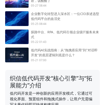
欢，该醒醒了
05-27 08:44
企业数字化转型进入深水区：一位CIO亲述选型
低代码平台的血泪史
05-25 08:44
探路中台、RPA、低代码引领企业级IT服务未来
式
05-22 01:43
低代码AI实战指南：从"拖拽搭应用"到"对话即
开发"的底层逻辑到底是什么？
05-21 07:00
织信低代码开发“核心引擎”与“拓
展能力”介绍
低代码开发是一种创新的应用开发模式，它通过可
视化界面、预置组件和拖拽式操作，让用户无需编
写大量代码即可快速构建应用。