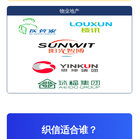
物业地产
织信适合谁？