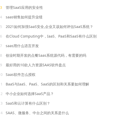
3
管理SaaS应用的安全性
4
saas销售如何提升业绩
5
2021如何加强SaaS安全,企业又该如何评估SaaS系统？
6
在Cloud Computing中，IaaS、PaaS和SaaS有什么区别
7
saas用什么语言开发
8
创业时期开发的点餐Saas系统源代码，有需要的吗
9
最好用的10款人力资源SAAS软件盘点
10
Saas软件怎么授权
11
BaaS与IaaS、PaaS、SaaS的区别和关系要如何理解
12
中小企业如何选择SaaS产品？
13
SaaS和云计算有什么区别？
14
SAAS、微服务、中台之间的关系是什么