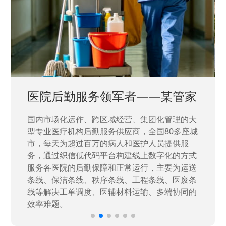
中国兵器工业集团——银光化学
国家“一五”期间156个重点项目之一。属于国家
高新技术企业，在信息化升级建设中，存在大
量“小、散、碎”的信息化需求，需要投入大量人
力资源进行开发，通过引入织信低代码平台，解
决当下遇到的各类业务难题，提升整体的IT研发
效率。