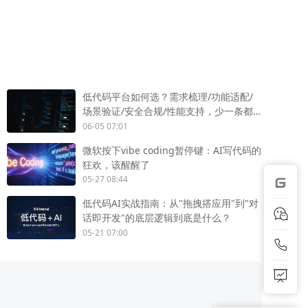
低代码平台如何选？需求梳理/功能适配/
场景验证/安全合规/性能支持，少一条都
不行
06-05 07:01
微软按下vibe coding暂停键：AI写代码的
狂欢，该醒醒了
05-27 08:44
低代码AI实战指南：从"拖拽搭应用"到"对
话即开发"的底层逻辑到底是什么？
05-21 07:00