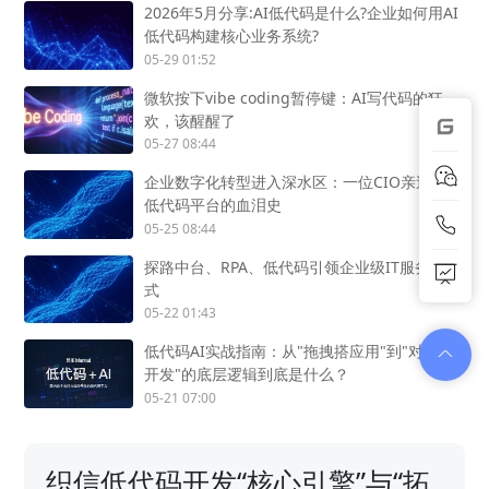
2026年5月分享:AI低代码是什么?企业如何用AI
低代码构建核心业务系统?
05-29 01:52
微软按下vibe coding暂停键：AI写代码的狂
欢，该醒醒了
05-27 08:44
企业数字化转型进入深水区：一位CIO亲述选型
低代码平台的血泪史
05-25 08:44
探路中台、RPA、低代码引领企业级IT服务未来
式
05-22 01:43
低代码AI实战指南：从"拖拽搭应用"到"对话即
开发"的底层逻辑到底是什么？
05-21 07:00
织信低代码开发“核心引擎”与“拓