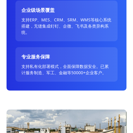
企业级场景覆盖
支持ERP、MES、CRM、SRM、WMS等核心系统
搭建，无缝集成钉钉、企微、飞书及各类异构系
统。
专业服务保障
支持私有化部署模式，全面保障数据安全。已累
计服务制造、军工、金融等50000+企业客户。