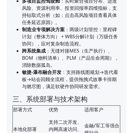
多项目监控驾驶舱
：实时聚合项目分布、进度
风险、资源利用率、投资回报率四维指标，支
持钻取式分析（如：点击高风险项目查看具体
任务延迟原因）。
制造业专项解决方案
：两级计划管控：里程碑
计划（整体方向） + WBS分解计划（万级任务
协同），应对复杂制造流程。
跨系统集成
：无缝对接MES（生产执行）、
BOM（物料清单）、PLM（产品生命周期），
消除数据孤岛。
敏捷-瀑布融合开发
：支持路线图规划→迭代看
板→站会回顾全流程，提供拖拽式故事卡排期
与燃尽图，满足软硬件协同研发需求。
三、系统部署与技术架构
部署方式
优势
适用客户
支持二次开发、
金融/军工等强合
本地化部署
内网高速访问、
规行业