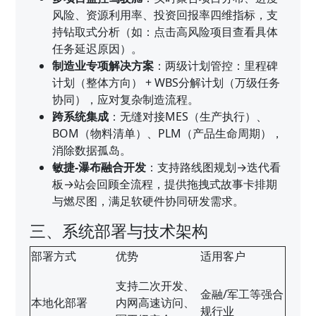
风险、资源利用率、投资回报率四维指标，支
持钻取式分析（如：点击高风险项目查看具体
任务延迟原因）。
制造业专项解决方案
：两级计划管控：里程碑
计划（整体方向） + WBS分解计划（万级任务
协同），应对复杂制造流程。
跨系统集成
：无缝对接MES（生产执行）、
BOM（物料清单）、PLM（产品生命周期），
消除数据孤岛。
敏捷-瀑布融合开发
：支持路线图规划→迭代看
板→站会回顾全流程，提供拖拽式故事卡排期
与燃尽图，满足软硬件协同研发需求。
三、系统部署与技术架构
部署方式
优势
适用客户
支持二次开发、
金融/军工等强合
本地化部署
内网高速访问、
规行业