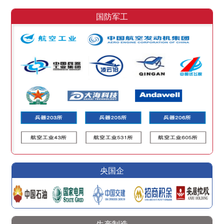
国防军工
央国企