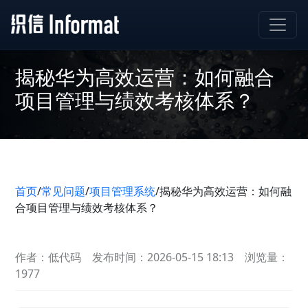
揭秘华为高效运营：如何融合
项目管理与绩效考核体系？
首页
/
常见问题
/
项目管理系统
/
揭秘华为高效运营：如何融
合项目管理与绩效考核体系？
作者：低代码
发布时间：2026-05-15 18:13
浏览量：
1977