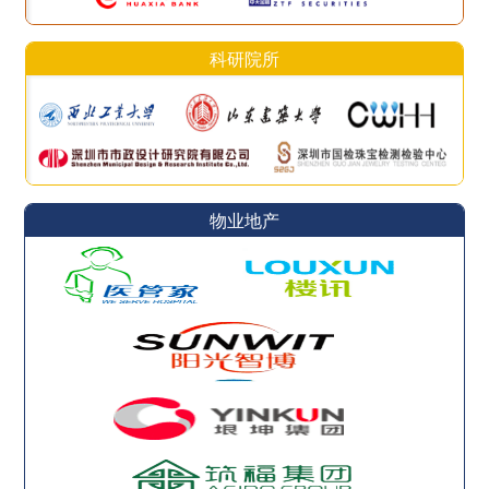
科研院所
物业地产