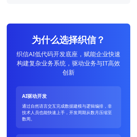
为什么选择织信？
织信AI低代码开发底座，赋能企业快速
构建复杂业务系统，驱动业务与IT高效
创新
AI驱动开发
通过自然语言交互完成数据建模与逻辑编排，非
技术人员也能快速上手，开发周期从数月压缩至
数周。