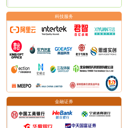
科技服务
金融证券