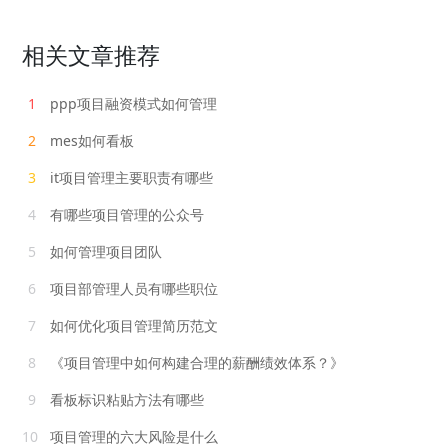
相关文章推荐
1
ppp项目融资模式如何管理
2
mes如何看板
3
it项目管理主要职责有哪些
4
有哪些项目管理的公众号
5
如何管理项目团队
6
项目部管理人员有哪些职位
7
如何优化项目管理简历范文
8
《项目管理中如何构建合理的薪酬绩效体系？》
9
看板标识粘贴方法有哪些
10
项目管理的六大风险是什么