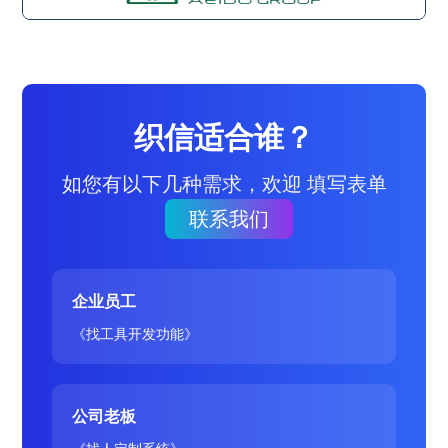
织信适合谁？
如您有以下几种需求，欢迎 填写表单
联系我们
企业员工
《找工具开发功能》
公司老板