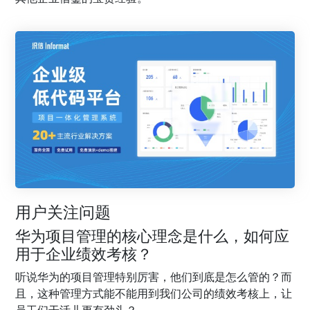
用户关注问题
华为项目管理的核心理念是什么，如何应
用于企业绩效考核？
听说华为的项目管理特别厉害，他们到底是怎么管的？而
且，这种管理方式能不能用到我们公司的绩效考核上，让
员工们干活儿更有劲头？