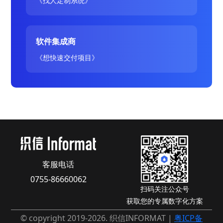
《找人定制系统》
软件集成商
《想快速交付项目》
客服电话
0755-86660062
扫码关注公众号
获取您的专属数字化方案
© copyright 2019-2026. 织信INFORMAT |
粤ICP备