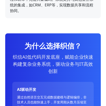
统的集成，如CRM、ERP等，实现数据共享和流程
协同。
为什么选择织信？
织信AI低代码开发底座，赋能企业快速
构建复杂业务系统，驱动业务与IT高效
创新
AI驱动开发
通过自然语言交互完成数据建模与逻辑编排，非
技术人员也能快速上手，开发周期从数月压缩至