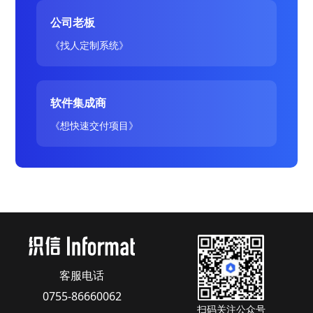
公司老板
《找人定制系统》
软件集成商
《想快速交付项目》
客服电话
0755-86660062
扫码关注公众号