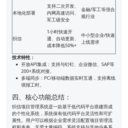
支持二次开发、
金融/军工等强合
本地化部署
内网高速访问、
规行业
军工级安全
1小时快速开
中小型企业/快速
织信
通、自动更新、
上线需求
成本降低50%+
技术特性：
开放API集成：支持与钉钉、企业微信、SAP等
200+系统对接。
多端同步：PC/移动端数据实时互通，支持离线
填报工时。
四、核心功能总结：
织信项目管理系统是一款基于低代码平台搭建而成
的个性化系统，系统保有低代码平台灵活性和可扩
展性。用户可以根据企业需求灵活配置项目管理流
程和表单，无需大量编码。系统支持与其他业务系