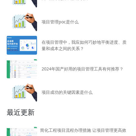
项目管理poc是什么
在项目管理中，我应如何巧妙地平衡进度、质
量和成本之间的关系？
2024年国产好用的项目管理工具有何推荐？
项目成功的关键因素是什么
最近更新
简化工程项目流程办理措施 让项目管理更高效