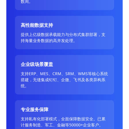
数周。
高性能数据支持
提供上亿级数据承载能力与分布式集群部署，支
持海量业务数据的高并发处理。
企业级场景覆盖
支持ERP、MES、CRM、SRM、WMS等核心系统
搭建，无缝集成钉钉、企微、飞书及各类异构系
统。
专业服务保障
支持私有化部署模式，全面保障数据安全。已累
计服务制造、军工、金融等50000+企业客户。