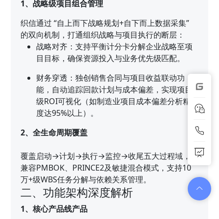
1、战略级项目组合管理
织信通过 “自上而下战略规划+自下而上数据采集”
的双向机制，打通组织战略与项目执行的断层：
战略对齐：支持平衡计分卡分解企业战略至项
目目标，确保资源投入与业务优先级匹配。
财务穿透：独创销售合同与项目收益联动功
能，自动追踪回款计划与成本偏差，实现项目
级ROI可视化（如制造业项目成本偏差分析精
度达95%以上）。
2、全生命周期覆盖
覆盖启动→计划→执行→监控→收尾五大过程域，
兼容PMBOK、PRINCE2及敏捷混合模式，支持10
万+级WBS任务分解与依赖关系管理。
二、功能架构深度解析
1、核心产品线产品