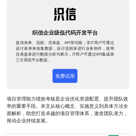
织信企业级低代码开发平台
提供表单、流程、仪表盘、API等功能，非IT用户可通过
设计表单来收集数据，设计流程来进行业务协作，使用
仪表盘来进行数据分析与展示，IT用户可通过API集成第
三方系统平台数据。
免费试用
项目管理能力绩效考核是企业优化资源配置、提升团队效
率的重要手段。本文从核心概念、实施意义到具体方法全
面解析，助您打造卓越的项目管理体系，激发团队潜力，
推动企业持续发展。