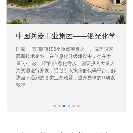
中国兵器工业集团——银光化学
国家“一五”期间156个重点项目之一。属于国家
高新技术企业，在信息化升级建设中，存在大
量“小、散、碎”的信息化需求，需要投入大量人
力资源进行开发，通过引入织信低代码平台，解
决当下遇到的各类业务难题，提升整体的IT研发
效率。