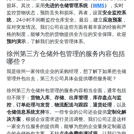
损坏。其次，采用
先进的仓储管理系统（
WMS
）
，实时
监控货物状态，预防丢失和损坏。再者，设置
安全监控系
统
，24小时不间断监控仓库安全。最后，建立
应急预案
，
应对突发情况。我们公司在这些方面有着丰富的经验和严
格的制度，能够为您的货物提供全方位的安全保障。欢迎
预约演示
，了解我们的安全管理体系。
徐州第三方仓储外包管理的服务内容包括
哪些？
我是徐州一家传统企业的采购经理，想了解下如果把仓储
管理外包出去，第三方公司具体会提供哪些服务呢？
徐州第三方仓储外包管理的服务内容相当全面，通常包括
但不限于：
货物入库、存储、出库管理
，
库存盘点与监
控
，
订单处理与发货
，
物流配送与跟踪
，
退货处理
，以及
仓储信息系统支持
等。一些专业的公司还会提供
定制化解
决方案
，根据企业需求进行灵活调整。我们公司正是这样
一家全方位服务的提供商，能够为您的企业量身定制最适
合的仓储外包方案。不妨
点击免费申请试用
，让我们为您