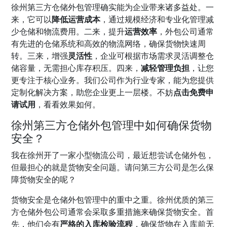
徐州第三方仓储外包管理确实能为企业带来诸多益处。一
来，它可以
降低运营成本
，通过规模经济和专业化管理减
少仓储和物流费用。二来，提升
运营效率
，外包公司通常
有先进的仓储系统和高效的物流网络，确保货物快速周
转。三来，增强
灵活性
，企业可根据市场需求灵活调整仓
储容量，无需担心库存积压。四来，
减轻管理负担
，让您
更专注于核心业务。我们公司作为行业专家，能为您提供
定制化解决方案，助您企业更上一层楼。不妨
点击免费申
请试用
，看看效果如何。
徐州第三方仓储外包管理中如何确保货物
安全？
我在徐州开了一家小型物流公司，最近想尝试仓储外包，
但最担心的就是货物安全问题。请问第三方公司是怎么保
障货物安全的呢？
货物安全是仓储外包管理中的重中之重。徐州优质的第三
方仓储外包公司通常会采取多重措施来确保货物安全。首
先，他们会有
严格的入库检验流程
，确保货物在入库前无