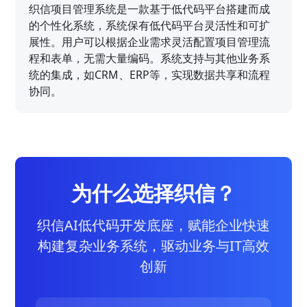
织信项目管理系统是一款基于低代码平台搭建而成
的个性化系统，系统保有低代码平台灵活性和可扩
展性。用户可以根据企业需求灵活配置项目管理流
程和表单，无需大量编码。系统支持与其他业务系
统的集成，如CRM、ERP等，实现数据共享和流程
协同。
为什么选择织信？
织信AI低代码开发底座，赋能企业快速
构建复杂业务系统，驱动业务与IT高效
创新