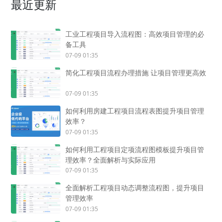
最近更新
工业工程项目导入流程图：高效项目管理的必
备工具
07-09 01:35
简化工程项目流程办理措施 让项目管理更高效
07-09 01:35
如何利用房建工程项目流程表图提升项目管理
效率？
07-09 01:35
如何利用工程项目定项流程图模板提升项目管
理效率？全面解析与实际应用
07-09 01:35
全面解析工程项目动态调整流程图，提升项目
管理效率
07-09 01:35