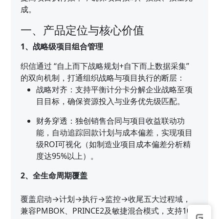
成。
一、产品定位与核心价值
1、战略级项目组合管理
织信通过 “自上而下战略规划+自下而上数据采集”
的双向机制，打通组织战略与项目执行的断层：
战略对齐：支持平衡计分卡分解企业战略至项
目目标，确保资源投入与业务优先级匹配。
财务穿透：独创销售合同与项目收益联动功
能，自动追踪回款计划与成本偏差，实现项目
级ROI可视化（如制造业项目成本偏差分析精
度达95%以上）。
2、全生命周期覆盖
覆盖启动→计划→执行→监控→收尾五大过程域，
兼容PMBOK、PRINCE2及敏捷混合模式，支持10