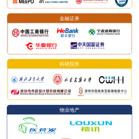
金融证券
科研院所
物业地产