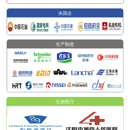
央国企
生产制造
生物医疗