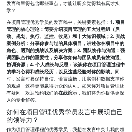
发言稿里得包含哪些重点，才能让听众觉得我有真才实
学？
在项目管理优秀学员的发言稿中，关键要素包括：
1. 项目
管理的核心理论：简要介绍项目管理的五大过程组（启
动、规划、执行、监控、收尾）和十大知识领域；2. 实战
案例分析：分享你参与过的具体项目，讲述你在项目中的
角色、遇到的挑战以及解决方案；3. 团队协作与沟通：强
调团队合作的重要性，分享你如何与团队成员有效沟通、
协调资源；4. 个人成长与反思：谈谈你在项目管理过程中
的学习心得和成长经历，以及这些经验对你的影响。
同
时，发言时要保持自信、语言流畅，用实例和数据支撑你
的观点，这样更能赢得听众的认可。如果你对项目管理还
有疑问，欢迎预约我们的
在线演示
，我们将为你提供更深
入的专业解答。
如何在项目管理优秀学员发言中展现自己
的领导力？
作为项目管理课程的优秀学员，我想在发言中突出我的领