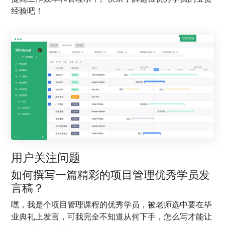
经验吧！
用户关注问题
如何撰写一篇精彩的项目管理优秀学员发
言稿？
嘿，我是个项目管理课程的优秀学员，被老师选中要在毕
业典礼上发言，可我完全不知道从何下手，怎么写才能让