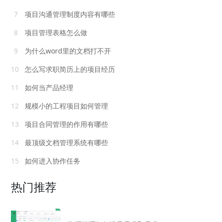
7
项目沟通管理制度内容有哪些
8
项目管理表格怎么做
9
为什么word里的文档打不开
10
怎么写求职简历上的项目经历
11
如何当产品经理
12
规模小的工程项目如何管理
13
项目合同管理的作用有哪些
14
最顶级文档管理系统有哪些
15
如何进入协作任务
热门推荐