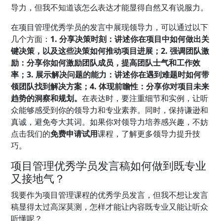
导力，但我不知道该怎么表达才能显得自然又有说服力。
在项目管理优秀学员的发言中展现领导力，可以通过以下
几个方面：
1. 分享决策时刻：讲述你在项目中如何做出关
键决策，以及这些决策如何推动项目进展；2. 强调团队激
励：分享你如何激励团队成员，提高团队士气和工作效
率；3. 展示解决问题的能力：讲述你在遇到难题时如何带
领团队找到解决方案；4. 体现前瞻性：分享你对项目未来
趋势的洞察和规划。
在表达时，要注重细节和实例，让听
众能够感受到你的领导力和专业素养。同时，保持谦逊和
真诚，避免夸大其词。如果你对领导力培养感兴趣，不妨
点击我们的
免费申请试用
课程，了解更多领导力提升技
巧。
项目管理优秀学员发言稿如何做到既专业
又接地气？
我要作为项目管理课程的优秀学员发言，但我不想让发言
稿显得太过高深莫测，怎样才能让内容既专业又能让听众
听懂呢？