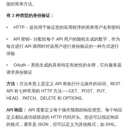
据的简单方法。
有
种类型的身份验证：
3
•
提供用于验证您的应用程序的简单用户名和密码
HTTP –
•
密钥
分配给每个
用户的随机生成的数字，作为
API
–
API
每次进行
调用时对该用户进行身份验证的一种方式进行
API
传输
•
系统生成的具有特定有效性的令牌，它向服务器
OAuth –
请求身份验证
方法：
方法本质上是定义
将执行什么操作的动词。
API
REST
有七种常用的
方法
、
、
、
API
HTTP
——GET
POST
PUT
、
、
和
。
HEAD
PATCH
DELETE
OPTIONS
响应：
需要定义每个操作预期的响应类型。每个响应
API
API
定义都以成功或错误的
代码开头。您还可以指定响应
HTTP
的格式，通常是
，但可以定义为其他格式，如
。
JSON
XML