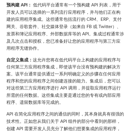
预构建
：
低代码平台通常有一个预构建
列表，用于
API
API
开发人员可以选择的一系列流行应用程序，并与他们正在构
建的应用程序集成。这些通常包括流行的
、
、支付
CRM
ERP
网关、谷歌套件、社交媒体登录（如来自
或
）、
FB
Twitter
发票和簿记应用程序、外部数据库等的
。集成过程通常涉
API
及几次点击和授权，您已准备好让您的应用程序与第三方应
用程序无缝协作。
自定义集成：
这允许您将在低代码平台上构建的应用程序与
任何第三方应用程序集成，即使该平台没有预构建的解决方
案。该平台通常提供通过一系列明确定义的步骤在任何应用
程序和您的应用程序之间创建连接的能力。集成后，您可以
对这些第三方应用程序进行
调用，并提取应用程序运行
API
所需的任何数据。这些集成主要是通过您的专有或内部应用
程序、遗留数据库等完成的。
在简化应用程序之间的通信的同时，其本身就具有很强的
API
技术性。正如您从我们关于
组件的部分中看到的那样，
API
创建
需要开发人员充分了解他们想要集成的应用程序，
API