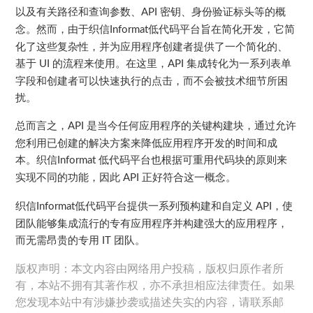
以及有关路径和查询参数、
密钥、身份验证标头等的概
API
念。然而，由于
低代码平台旨在简化开发，它简
织信Informat
化了这些复杂性，并为应用程序创建者提供了一个简化的、
基于
的流程来使用。在这里，
集成转化为一系列表单
UI
API
字段和创建者可以快速执行的点击，而不会被技术细节所困
扰。
总而言之，
是当今任何应用程序的关键构建块，通过允许
API
您利用已创建的解决方案来降低应用程序开发的时间和成
本。
低代码平台也根据可重用代码块的原则来
织信Informat
实现不同的功能，因此
正好符合这一概念。
API
低代码平台提供一系列预构建和自定义
，使
织信Informat
API
团队能够集成流行的专有应用程序并构建强大的应用程序，
而无需昂贵的专用
团队。
IT
版权声明：本文内容由网络用户投稿，版权归原作者所
有，本站不拥有其著作权，亦不承担相应法律责任。如果
您发现本站中有涉嫌抄袭或描述失实的内容，请联系邮