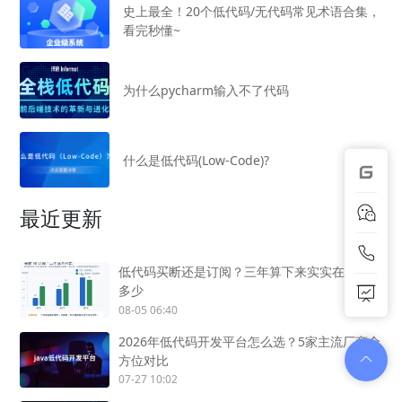
史上最全！20个低代码/无代码常见术语合集，
看完秒懂~
为什么pycharm输入不了代码
什么是低代码(Low-Code)?
最近更新
低代码买断还是订阅？三年算下来实实在在差
多少
08-05 06:40
2026年低代码开发平台怎么选？5家主流厂商全
方位对比
07-27 10:02