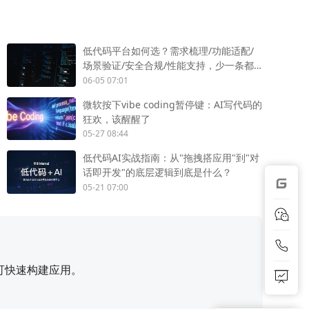
低代码平台如何选？需求梳理/功能适配/
场景验证/安全合规/性能支持，少一条都
不行
06-05 07:01
微软按下vibe coding暂停键：AI写代码的
狂欢，该醒醒了
05-27 08:44
低代码AI实战指南：从"拖拽搭应用"到"对
话即开发"的底层逻辑到底是什么？
05-21 07:00
可快速构建应用。