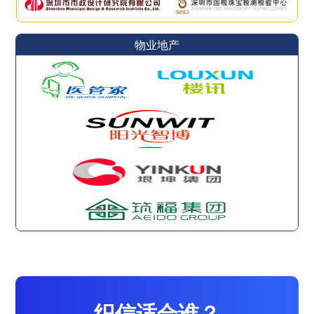
物业地产
织信适合谁？