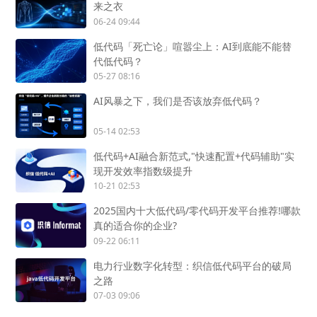
来之衣
06-24 09:44
低代码「死亡论」喧嚣尘上：AI到底能不能替
代低代码？
05-27 08:16
AI风暴之下，我们是否该放弃低代码？
05-14 02:53
低代码+AI融合新范式,"快速配置+代码辅助"实
现开发效率指数级提升
10-21 02:53
2025国内十大低代码/零代码开发平台推荐!哪款
真的适合你的企业?
09-22 06:11
电力行业数字化转型：织信低代码平台的破局
之路
07-03 09:06