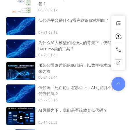
管？
08-03 09:17
低代码平台是什么?看完这篇你就明白了
07-31 03:12
为什么AI大模型如此强大的背景下，仍然需要
harness类的工具？
07-28 01:53
服装公司邂逅织信低代码，以数字技术编织未
来之衣
06-24 09:44
低代码「死亡论」喧嚣尘上：AI到底能不能替
代低代码？
05-27 08:16
AI风暴之下，我们是否该放弃低代码？
05-14 02:53