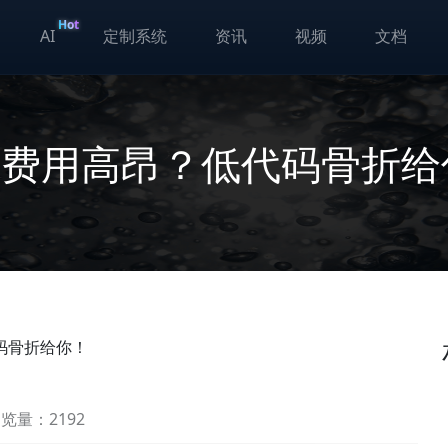
Hot
AI
定制系统
资讯
视频
文档
型费用高昂？低代码骨折给
码骨折给你！
览量：2192