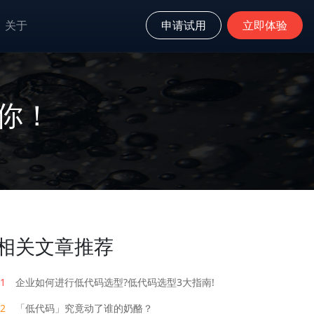
关于
申请试用
立即体验
你！
相关文章推荐
1
企业如何进行低代码选型?低代码选型3大指南!
2
「低代码」究竟动了谁的奶酪？