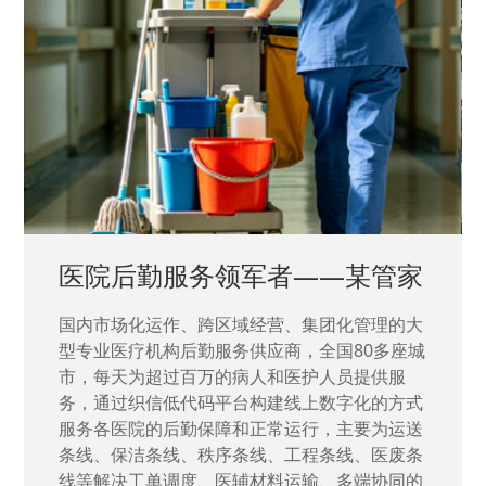
者——某管家
中国兵器工业集团——
、集团化管理的大
国家“一五”期间156个重点项目之一
商，全国80多座城
高新技术企业，在信息化升级建设中
医护人员提供服
量“小、散、碎”的信息化需求，需要
线上数字化的方式
力资源进行开发，通过引入织信低代
运行，主要为运送
决当下遇到的各类业务难题，提升整体
工程条线、医废条
效率。
运输、多端协同的