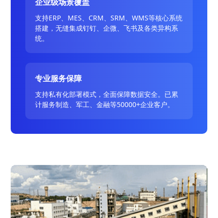
企业级场景覆盖
支持ERP、MES、CRM、SRM、WMS等核心系统
搭建，无缝集成钉钉、企微、飞书及各类异构系
统。
专业服务保障
支持私有化部署模式，全面保障数据安全。已累
计服务制造、军工、金融等50000+企业客户。