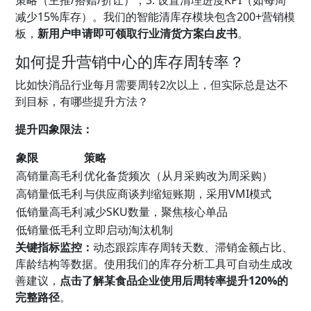
策略（主推/搭赠/折让）；3. 设置清理进度KPI（如每周
减少15%库存）。我们的智能清库存模块包含200+营销模
板，
新用户申请即可领取行业清货方案白皮书
。
如何提升营销中心的库存周转率？
比如快消品行业每月需要周转2次以上，但实际总是达不
到目标，有哪些提升方法？
提升四象限法：
象限
策略
高销量高毛利
优化备货频次（从月采购改为周采购）
高销量低毛利
与供应商谈判缩短账期，采用VMI模式
低销量高毛利
减少SKU数量，聚焦核心单品
低销量低毛利
立即启动淘汰机制
关键指标监控：
动态跟踪库存周转天数、滞销金额占比、
库龄结构等数据。使用我们的库存分析工具可自动生成改
善建议，
点击了解某食品企业使用后周转率提升120%的
完整路径
。