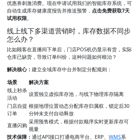
优惠券刺激消费。现在申请试用我们的智能库存系统，可
自动生成库存健康度报告并推送预警，
点击免费获取7天
试用权限
。
线上线下多渠道营销时，库存数据不同步
怎么办？
比如顾客在直播间下单后，门店POS机仍显示有货，实际
仓库已缺货，导致订单纠纷，这种问题如何根治？
解决核心：
建立全域库存中台并制定分配规则：
场景
解决方案
线上秒杀
设置独立虚拟库存池，与线下物理库存隔离
活动
门店自提
根据地理位置动态分配库存归属权，锁定后30
订单
分钟未支付自动释放
采用预售模式，根据付款顺序实时更新库存可
直播闪购
视量
技术保障：
通过API接口打通电商平台、ERP、
WMS
系