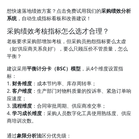
想快速落地绩效方案？点击免费试用我们的
采购绩效分析
系统
，自动生成指标看板和改善建议！
采购绩效考核指标怎么选才合理？
老板要求采购部增加考核，但采购员抱怨指标要么太虚
（如‘供应商关系良好’），要么只顾压价不管质量，怎么
平衡？
建议采用
平衡计分卡（BSC）模型
，从4个维度设置指
标：
1.
财务维度
：成本节约率、库存周转率；
2.
客户维度
：生产部门对物料质量的投诉率、紧急订单响
应速度；
3.
流程维度
：合同审批周期、供应商准交率；
4.
学习成长维度
：采购人员数字化工具使用熟练度、供应
商培训次数。
通过
象限分析法
区分优先级：