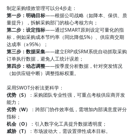
制定采购绩效管理可以分4步走：
第一步：明确目标
——根据公司战略（如降本、保供、质
量提升），拆解采购部门的核心考核方向；
第二步：设定指标
——通过SMART原则设定可量化的指
标，例如采购成本节约率（同比降低5%）、供应商交期
达成率（≥95%）；
第三步：数据采集
——建立ERP或SRM系统自动抓取采购
订单执行数据，避免人工统计误差；
第四步：动态调整
——按季度分析数据，针对突发情况
（如供应链中断）调整指标权重。
采用SWOT分析法更科学：
优势（S）
：采购团队专业性强，可重点考核供应商开发
能力；
劣势（W）
：跨部门协作效率低，需增加内部满意度评分
指标；
机会（O）
：引入数字化工具提升数据透明度；
威胁（T）
：市场波动大，需设置弹性成本目标。