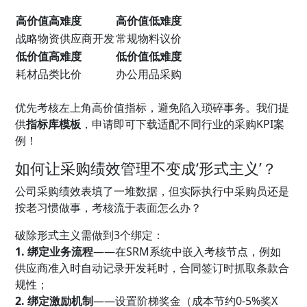
高价值高难度
高价值低难度
战略物资供应商开发
常规物料议价
低价值高难度
低价值低难度
耗材品类比价
办公用品采购
优先考核左上角高价值指标，避免陷入琐碎事务。我们提
供
指标库模板
，申请即可下载适配不同行业的采购KPI案
例！
如何让采购绩效管理不变成‘形式主义’？
公司采购绩效表填了一堆数据，但实际执行中采购员还是
按老习惯做事，考核流于表面怎么办？
破除形式主义需做到3个绑定：
1. 绑定业务流程
——在SRM系统中嵌入考核节点，例如
供应商准入时自动记录开发耗时，合同签订时抓取条款合
规性；
2. 绑定激励机制
——设置阶梯奖金（成本节约0-5%奖X