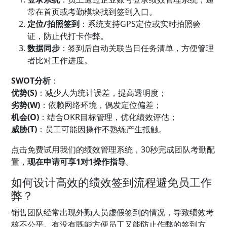
常在首页或考勤模块找到签到入口。
定位/拍照签到
：系统支持GPS定位或实时拍照验
证，防止代打卡作弊。
数据同步
：签到后自动关联当日任务清单，方便管理
者比对工作进度。
SWOT分析
：
优势(S)
：减少人为统计误差，提高透明度；
劣势(W)
：依赖网络环境，偶发定位偏差；
机会(O)
：结合OKR目标管理，优化绩效评估；
威胁(T)
：员工可能因操作不熟练产生抵触。
点击免费试用我们的绩效管理系统，30秒完成团队考勤配
置，
现在申请可享1对1操作指导
。
如何设计高效的绩效签到流程避免员工作
弊？
销售团队经常出现外勤人员虚假签到的情况，导致绩效考
核不公平。有没有既能方便员工又能防止作弊的签到方