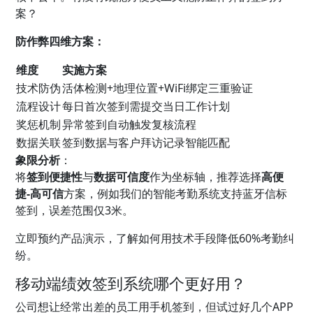
案？
防作弊四维方案：
维度
实施方案
技术防伪
活体检测+地理位置+WiFi绑定三重验证
流程设计
每日首次签到需提交当日工作计划
奖惩机制
异常签到自动触发复核流程
数据关联
签到数据与客户拜访记录智能匹配
象限分析
：
将
签到便捷性
与
数据可信度
作为坐标轴，推荐选择
高便
捷-高可信
方案，例如我们的智能考勤系统支持蓝牙信标
签到，误差范围仅3米。
立即预约产品演示，了解如何用技术手段降低60%考勤纠
纷。
移动端绩效签到系统哪个更好用？
公司想让经常出差的员工用手机签到，但试过好几个APP