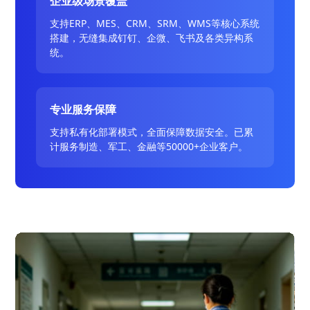
企业级场景覆盖
支持ERP、MES、CRM、SRM、WMS等核心系统
搭建，无缝集成钉钉、企微、飞书及各类异构系
统。
专业服务保障
支持私有化部署模式，全面保障数据安全。已累
计服务制造、军工、金融等50000+企业客户。