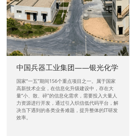
中国兵器工业集团——银光化学
国家“一五”期间156个重点项目之一。属于国家
高新技术企业，在信息化升级建设中，存在大
量“小、散、碎”的信息化需求，需要投入大量人
力资源进行开发，通过引入织信低代码平台，解
决当下遇到的各类业务难题，提升整体的IT研发
效率。