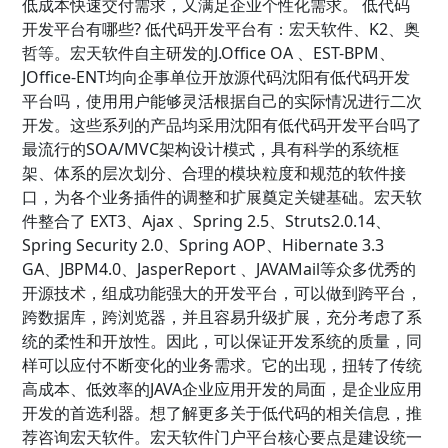
低成本快速交付需求，又满足企业个性化需求。 低代码
开发平台有哪些? 低代码开发平台有：宏天软件、K2、奥
哲等。宏天软件自主研发的J.Office OA 、EST-BPM、
JOffice-ENT均向企事单位开放源代码沈阳有低代码开发
平台吗，使用用户能够灵活根据自己的实际情况进行二次
开发。这些系列的产品均采用沈阳有低代码开发平台吗了
最流行的SOA/MVC架构设计模式，具有科学的系统框
架、体系的层次划分、合理的模块粒度和规范的软件接
口，为各个业务插件的调整和扩展奠定关键基础。宏天软
件整合了 EXT3、Ajax 、Spring 2.5、Struts2.0.14、
Spring Security 2.0、Spring AOP、Hibernate 3.3
GA、JBPM4.0、JasperReport 、JAVAMail等众多优秀的
开源技术，组成功能强大的开发平台，可以做到跨平台，
跨数据库，跨浏览器，并且容易升级扩展，充分考虑了系
统的柔性和开放性。因此，可以保证开发系统的质量，同
样可以应付不断变化的业务需求。它的出现，扭转了传统
高成本、低效率的JAVA企业应用开发的局面，是企业应用
开发的首选利器。想了解更多关于低代码的相关信息，推
荐咨询宏天软件。宏天软件门户平台核心要点是建设统一