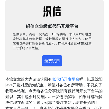
织信企业级低代码开发平台
提供表单、流程、仪表盘、API等功能，非IT用户可通过
设计表单来收集数据，设计流程来进行业务协作，使用
仪表盘来进行数据分析与展示，IT用户可通过API集成第
三方系统平台数据。
免费试用
本篇文章给大家谈谈沈阳有
低代码开发平台
吗，以及沈阳
java开发对应的知识点，希望对各位有所帮助，不要忘了
收藏本站喔。今天给各位分享沈阳有低代码开发平台吗的
知识，其中也会对沈阳java开发进行解释，如果能碰巧解
决你现在面临的问题，别忘了关注本站，现在开始吧！
本文目录一览： 1、真正的低代码开发平台有吗?2、低代