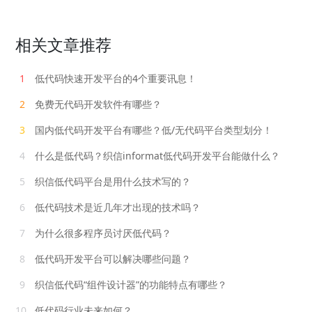
相关文章推荐
1
低代码快速开发平台的4个重要讯息！
2
免费无代码开发软件有哪些？
3
国内低代码开发平台有哪些？低/无代码平台类型划分！
4
什么是低代码？织信informat低代码开发平台能做什么？
5
织信低代码平台是用什么技术写的？
6
低代码技术是近几年才出现的技术吗？
7
为什么很多程序员讨厌低代码？
8
低代码开发平台可以解决哪些问题？
9
织信低代码“组件设计器”的功能特点有哪些？
10
低代码行业未来如何？