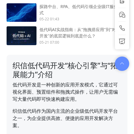
探路中台、RPA、低代码引领企业级IT服务未来
式
05-22 01:43
低代码AI实战指南：从"拖拽搭应用"到"对话即
开发"的底层逻辑到底是什么？
05-21 07:00
织信低代码开发“核心引擎”与“拓
展能力”介绍
低代码开发是一种创新的应用开发模式，它通过可
视化界面、预置组件和拖拽式操作，让用户无需编
写大量代码即可快速构建应用。
织信低代码作为国内主流的企业级低代码开发平台
之一，为企业提供高效、便捷的应用开发解决方
案。