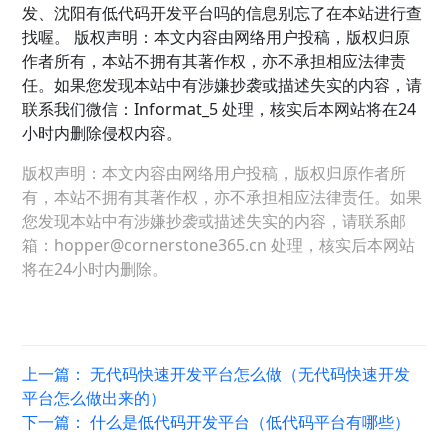
发、沈阳有低代码开发平台吗的信息别忘了在本站进行查
找喔。 版权声明：本文内容由网络用户投稿，版权归原
作者所有，本站不拥有其著作权，亦不承担相应法律责
任。如果您发现本站中有涉嫌抄袭或描述失实的内容，请
联系我们微信：Informat_5 处理，核实后本网站将在24
小时内删除侵权内容。
版权声明：本文内容由网络用户投稿，版权归原作者所
有，本站不拥有其著作权，亦不承担相应法律责任。如果
您发现本站中有涉嫌抄袭或描述失实的内容，请联系邮
箱：hopper@cornerstone365.cn 处理，核实后本网站
将在24小时内删除。
上一篇：
无代码快速开发平台怎么做（无代码快速开发
平台怎么做出来的）
下一篇：
什么是低代码开发平台（低代码平台有哪些）