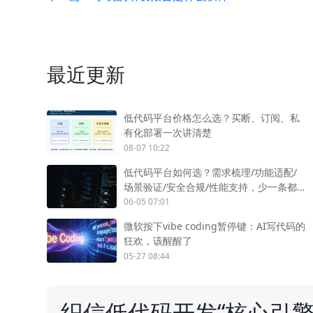
最近更新
低代码平台价格怎么选？买断、订阅、私
有化部署一次讲清楚
08-07 10:22
低代码平台如何选？需求梳理/功能适配/
场景验证/安全合规/性能支持，少一条都
不行
06-05 07:01
微软按下vibe coding暂停键：AI写代码的
狂欢，该醒醒了
05-27 08:44
织信低代码开发“核心引擎