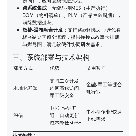
协同），应对复杂制造流程。
跨系统集成
：无缝对接MES（生产执行）、
BOM（物料清单）、PLM（产品生命周期），
消除数据孤岛。
敏捷-瀑布融合开发
：支持路线图规划→迭代看
板→站会回顾全流程，提供拖拽式故事卡排期
与燃尽图，满足软硬件协同研发需求。
三、系统部署与技术架构
部署方式
优势
适用客户
支持二次开发、
金融/军工等强合
本地化部署
内网高速访问、
规行业
军工级安全
1小时快速开
中小型企业/快速
织信
通、自动更新、
上线需求
成本降低50%+
技术特性：