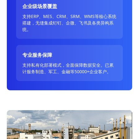
企业级场景覆盖
支持ERP、MES、CRM、SRM、WMS等核心系统
搭建，无缝集成钉钉、企微、飞书及各类异构系
统。
专业服务保障
支持私有化部署模式，全面保障数据安全。已累
计服务制造、军工、金融等50000+企业客户。