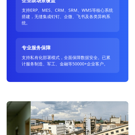
企业级场景覆盖
支持ERP、MES、CRM、SRM、WMS等核心系统
搭建，无缝集成钉钉、企微、飞书及各类异构系
统。
专业服务保障
支持私有化部署模式，全面保障数据安全。已累
计服务制造、军工、金融等50000+企业客户。