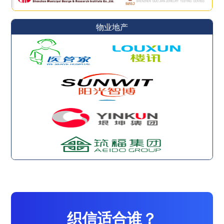
物业地产
织信适合谁？