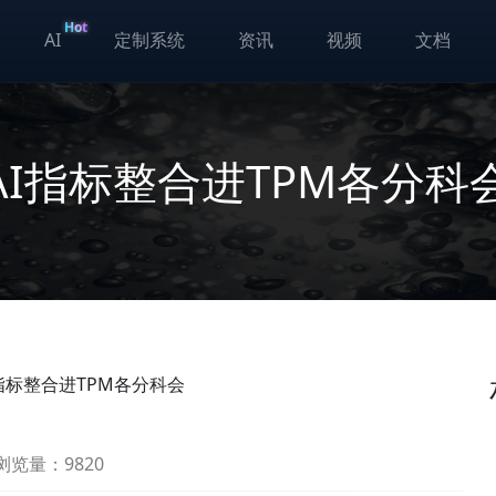
Hot
AI
定制系统
资讯
视频
文档
KAI指标整合进TPM各分科
I指标整合进TPM各分科会
浏览量：9820