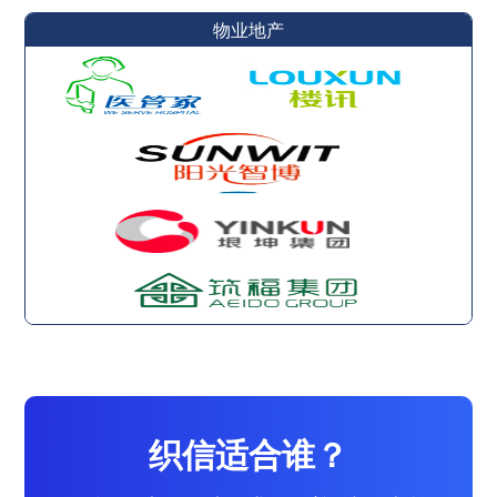
物业地产
织信适合谁？