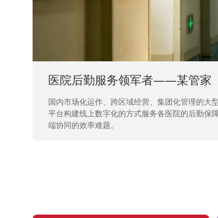
中国兵器工业集团——银光化学
代码
国家“一五”期间156个重点项目之一。属于国
、多
引入织信低代码平台，解决当下遇到的各类业务难