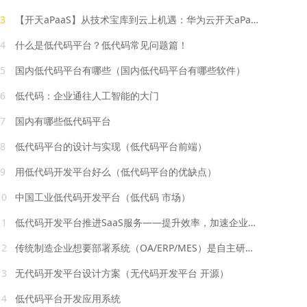
3
【开天aPaaS】从技术宝库到云上机遇：华为云开天aPaaS的“修路记”
4
什么是低代码平台？低代码常见问题篇！
5
国内低代码平台有哪些（国内低代码平台有哪些软件）
6
低代码：企业通往人工智能的大门
7
国内有哪些低代码平台
8
低代码平台的设计与实现（低代码平台前端）
9
用低代码开发平台好么（低代码平台的优缺点）
10
中国工业低代码开发平台（低代码 市场）
11
低代码开发平台推进SaaS服务——提升效率，加速企业数字化转型！
12
传统制造企业想要部署系统（OA/ERP/MES）是自主研发还是找外包好？或是找低代码开发平台？
13
无代码开发平台设计方案（无代码开发平台 开源）
14
低代码平台开发应用系统