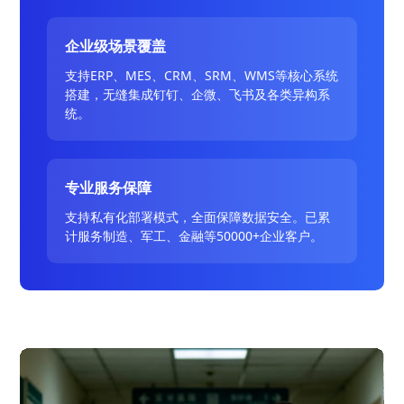
企业级场景覆盖
支持ERP、MES、CRM、SRM、WMS等核心系统
搭建，无缝集成钉钉、企微、飞书及各类异构系
统。
专业服务保障
支持私有化部署模式，全面保障数据安全。已累
计服务制造、军工、金融等50000+企业客户。