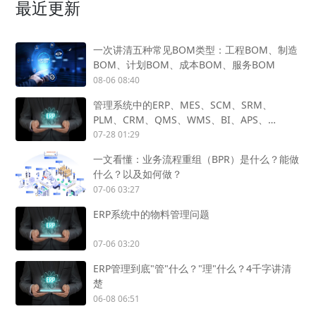
最近更新
一次讲清五种常见BOM类型：工程BOM、制造
BOM、计划BOM、成本BOM、服务BOM
08-06 08:40
管理系统中的ERP、MES、SCM、SRM、
PLM、CRM、QMS、WMS、BI、APS、
SCADA、OA怎么用？
07-28 01:29
一文看懂：业务流程重组（BPR）是什么？能做
什么？以及如何做？
07-06 03:27
ERP系统中的物料管理问题
07-06 03:20
ERP管理到底"管"什么？"理"什么？4千字讲清
楚
06-08 06:51