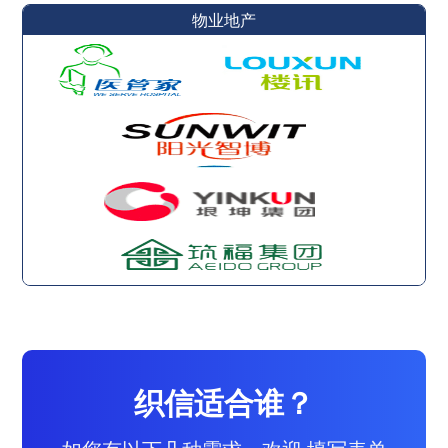
物业地产
织信适合谁？