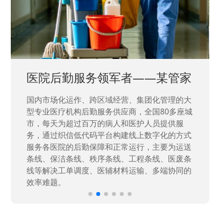
中国兵器工业集团——银光化学
国家“一五”期间156个重点项目之一。属于国家
高新技术企业，在信息化升级建设中，存在大
量“小、散、碎”的信息化需求，需要投入大量人
力资源进行开发，通过引入织信低代码平台，解
决当下遇到的各类业务难题，提升整体的IT研发
效率。