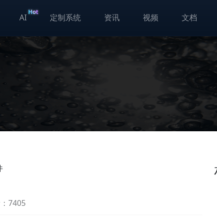
Hot
AI
定制系统
资讯
视频
文档
件
：7405